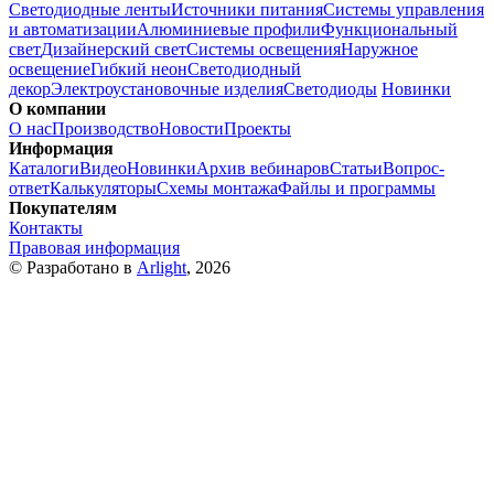
Светодиодные ленты
Источники питания
Системы управления
и автоматизации
Алюминиевые профили
Функциональный
свет
Дизайнерский свет
Системы освещения
Наружное
освещение
Гибкий неон
Светодиодный
декор
Электроустановочные изделия
Светодиоды
Новинки
О компании
О нас
Производство
Новости
Проекты
Информация
Каталоги
Видео
Новинки
Архив вебинаров
Статьи
Вопрос-
ответ
Калькуляторы
Схемы монтажа
Файлы и программы
Покупателям
Контакты
Правовая информация
© Разработано в
Arlight
, 2026