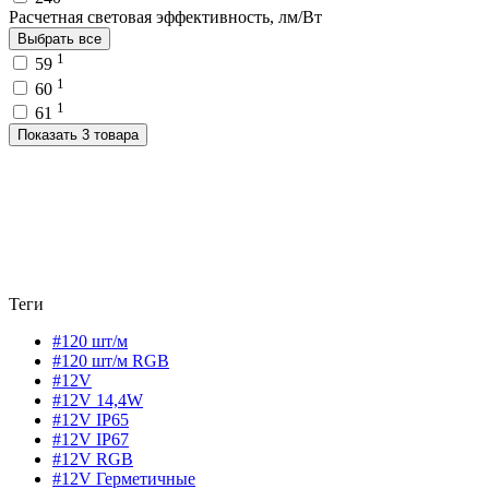
Расчетная световая эффективность, лм/Вт
Выбрать все
1
59
1
60
1
61
Показать 3 товара
Теги
#120 шт/м
#120 шт/м RGB
#12V
#12V 14,4W
#12V IP65
#12V IP67
#12V RGB
#12V Герметичные