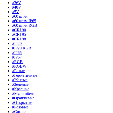
#36V
#48V
#5V
#60 шт/м
#60 шт/м IP65
#60 шт/м RGB
#CRI 90
#CRI 95
#CRI 98
#IP20
#IP20 RGB
#IP65
#IP67
#RGB
#RGBW
#Белые
#Герметичные
#Желтые
#Зеленые
#Красные
#Мультибелая
#Оранжевые
#Открытые
#Розовые
#Синие