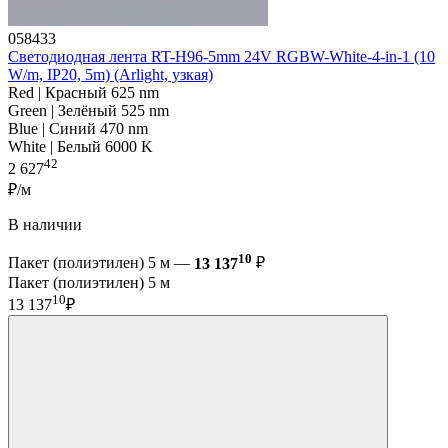
058433
Светодиодная лента RT-H96-5mm 24V RGBW-White-4-in-1 (10
W/m, IP20, 5m) (Arlight, узкая)
Red | Красный 625 nm
Green | Зелёный 525 nm
Blue | Синий 470 nm
White | Белый 6000 K
42
2 627
₽/м
В наличии
10
Пакет (полиэтилен) 5 м —
13 137
₽
Пакет (полиэтилен) 5 м
10
13 137
₽