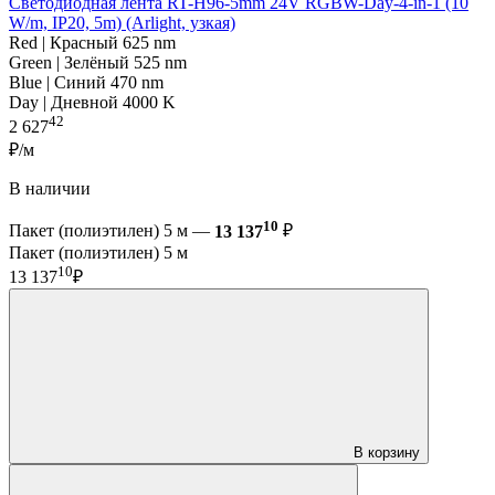
Светодиодная лента RT-H96-5mm 24V RGBW-Day-4-in-1 (10
W/m, IP20, 5m) (Arlight, узкая)
Red | Красный 625 nm
Green | Зелёный 525 nm
Blue | Синий 470 nm
Day | Дневной 4000 K
42
2 627
₽/м
В наличии
10
Пакет (полиэтилен) 5 м —
13 137
₽
Пакет (полиэтилен) 5 м
10
13 137
₽
В корзину