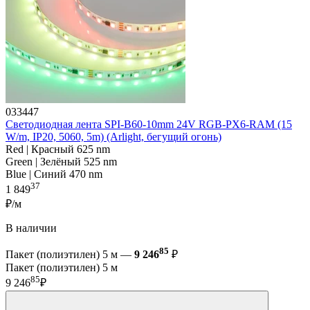
033447
Светодиодная лента SPI-B60-10mm 24V RGB-PX6-RAM (15
W/m, IP20, 5060, 5m) (Arlight, бегущий огонь)
Red | Красный 625 nm
Green | Зелёный 525 nm
Blue | Синий 470 nm
37
1 849
₽/м
В наличии
85
Пакет (полиэтилен) 5 м —
9 246
₽
Пакет (полиэтилен) 5 м
85
9 246
₽