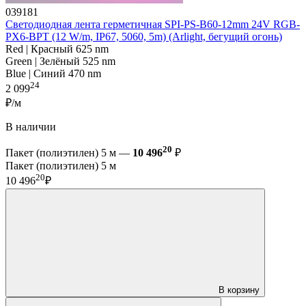
039181
Светодиодная лента герметичная SPI-PS-B60-12mm 24V RGB-
PX6-BPT (12 W/m, IP67, 5060, 5m) (Arlight, бегущий огонь)
Red | Красный 625 nm
Green | Зелёный 525 nm
Blue | Синий 470 nm
24
2 099
₽/м
В наличии
20
Пакет (полиэтилен) 5 м —
10 496
₽
Пакет (полиэтилен) 5 м
20
10 496
₽
В корзину