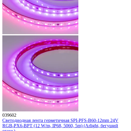
039602
Светодиодная лента герметичная SPI-PFS-B60-12mm 24V
RGB-PX6-BPT (12 W/m, IP68, 5060, 5m) (Arlight, бегущий
огонь)