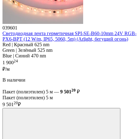
039601
Светодиодная лента герметичная SPI-SE-B60-10mm 24V RGB-
PX6-BPT (12 W/m, IP65, 5060, 5m) (Arlight, бегущий огонь)
Red | Красный 625 nm
Green | Зелёный 525 nm
Blue | Синий 470 nm
24
1 900
₽/м
В наличии
20
Пакет (полиэтилен) 5 м —
9 501
₽
Пакет (полиэтилен) 5 м
20
9 501
₽