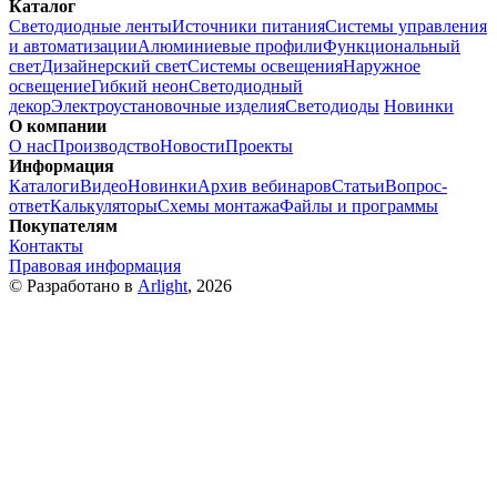
Каталог
Светодиодные ленты
Источники питания
Системы управления
и автоматизации
Алюминиевые профили
Функциональный
свет
Дизайнерский свет
Системы освещения
Наружное
освещение
Гибкий неон
Светодиодный
декор
Электроустановочные изделия
Светодиоды
Новинки
О компании
О нас
Производство
Новости
Проекты
Информация
Каталоги
Видео
Новинки
Архив вебинаров
Статьи
Вопрос-
ответ
Калькуляторы
Схемы монтажа
Файлы и программы
Покупателям
Контакты
Правовая информация
© Разработано в
Arlight
, 2026