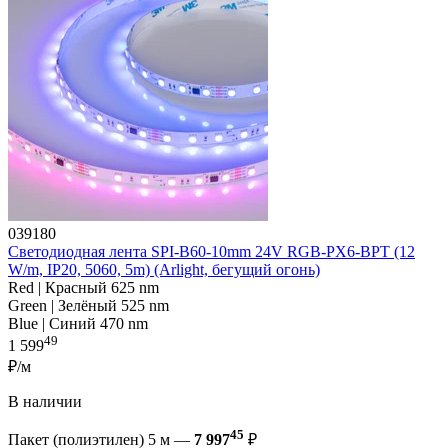
039180
Светодиодная лента SPI-B60-10mm 24V RGB-PX6-BPT (12
W/m, IP20, 5060, 5m) (Arlight, бегущий огонь)
Red | Красный 625 nm
Green | Зелёный 525 nm
Blue | Синий 470 nm
49
1 599
₽/м
В наличии
45
Пакет (полиэтилен) 5 м —
7 997
₽