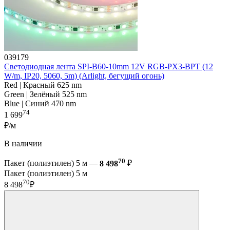
039179
Светодиодная лента SPI-B60-10mm 12V RGB-PX3-BPT (12
W/m, IP20, 5060, 5m) (Arlight, бегущий огонь)
Red | Красный 625 nm
Green | Зелёный 525 nm
Blue | Синий 470 nm
74
1 699
₽/м
В наличии
70
Пакет (полиэтилен) 5 м —
8 498
₽
Пакет (полиэтилен) 5 м
70
8 498
₽