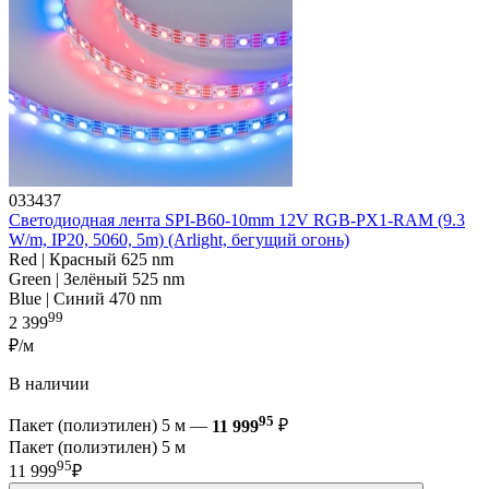
033437
Светодиодная лента SPI-B60-10mm 12V RGB-PX1-RAM (9.3
W/m, IP20, 5060, 5m) (Arlight, бегущий огонь)
Red | Красный 625 nm
Green | Зелёный 525 nm
Blue | Синий 470 nm
99
2 399
₽/м
В наличии
95
Пакет (полиэтилен) 5 м —
11 999
₽
Пакет (полиэтилен) 5 м
95
11 999
₽