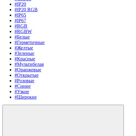
#IP20
#IP20 RGB
#IP65
#IP67
#RGB
#RGBW
#Белые
#Герметичные
#Желтые
#Зеленые
#Красные
#Мультибелая
#Оранжевые
#Открытые
#Розовые
#Синие
#Узкие
#Широкие