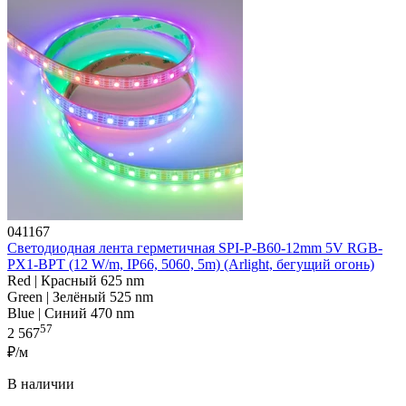
041167
Светодиодная лента герметичная SPI-P-B60-12mm 5V RGB-
PX1-BPT (12 W/m, IP66, 5060, 5m) (Arlight, бегущий огонь)
Red | Красный 625 nm
Green | Зелёный 525 nm
Blue | Синий 470 nm
57
2 567
₽/м
В наличии