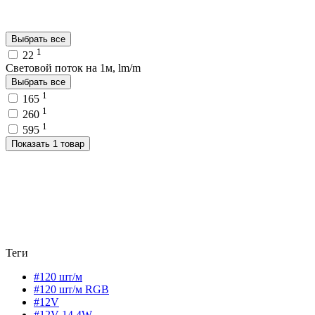
Выбрать все
1
22
Световой поток на 1м, lm/m
Выбрать все
1
165
1
260
1
595
Показать 1 товар
Теги
#120 шт/м
#120 шт/м RGB
#12V
#12V 14,4W