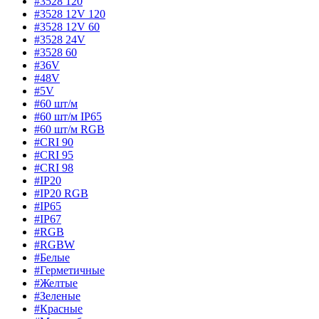
#3528 120
#3528 12V 120
#3528 12V 60
#3528 24V
#3528 60
#36V
#48V
#5V
#60 шт/м
#60 шт/м IP65
#60 шт/м RGB
#CRI 90
#CRI 95
#CRI 98
#IP20
#IP20 RGB
#IP65
#IP67
#RGB
#RGBW
#Белые
#Герметичные
#Желтые
#Зеленые
#Красные