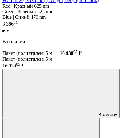
W/m, IP20, 3535, 5m) (Arlight, бегущий огонь)
Red | Красный 625 nm
Green | Зелёный 525 nm
Blue | Синий 470 nm
01
3 386
₽/м
В наличии
05
Пакет (полиэтилен) 5 м —
16 930
₽
Пакет (полиэтилен) 5 м
05
16 930
₽
В корзину