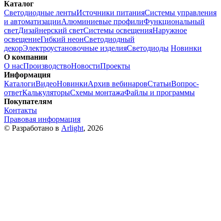
Каталог
Светодиодные ленты
Источники питания
Системы управления
и автоматизации
Алюминиевые профили
Функциональный
свет
Дизайнерский свет
Системы освещения
Наружное
освещение
Гибкий неон
Светодиодный
декор
Электроустановочные изделия
Светодиоды
Новинки
О компании
О нас
Производство
Новости
Проекты
Информация
Каталоги
Видео
Новинки
Архив вебинаров
Статьи
Вопрос-
ответ
Калькуляторы
Схемы монтажа
Файлы и программы
Покупателям
Контакты
Правовая информация
© Разработано в
Arlight
, 2026