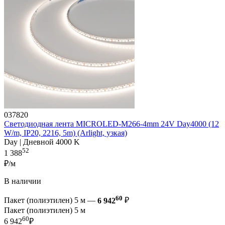
037820
Светодиодная лента MICROLED-M266-4mm 24V Day4000 (12
W/m, IP20, 2216, 5m) (Arlight, узкая)
Day | Дневной 4000 K
52
1 388
₽/м
В наличии
60
Пакет (полиэтилен) 5 м —
6 942
₽
Пакет (полиэтилен) 5 м
60
6 942
₽