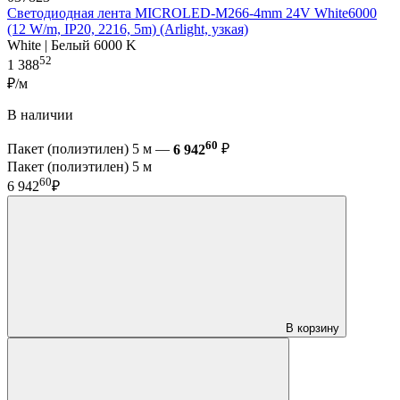
Светодиодная лента MICROLED-M266-4mm 24V White6000
(12 W/m, IP20, 2216, 5m) (Arlight, узкая)
White | Белый 6000 K
52
1 388
₽/м
В наличии
60
Пакет (полиэтилен) 5 м —
6 942
₽
Пакет (полиэтилен) 5 м
60
6 942
₽
В корзину