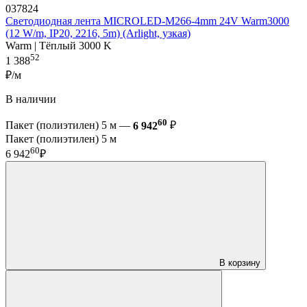
037824
Светодиодная лента MICROLED-M266-4mm 24V Warm3000
(12 W/m, IP20, 2216, 5m) (Arlight, узкая)
Warm | Тёплый 3000 K
52
1 388
₽/м
В наличии
60
Пакет (полиэтилен) 5 м —
6 942
₽
Пакет (полиэтилен) 5 м
60
6 942
₽
В корзину