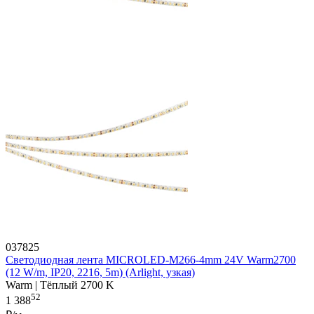
037825
Светодиодная лента MICROLED-M266-4mm 24V Warm2700
(12 W/m, IP20, 2216, 5m) (Arlight, узкая)
Warm | Тёплый 2700 K
52
1 388