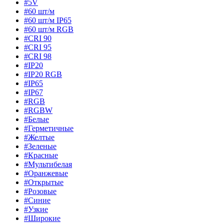
#5V
#60 шт/м
#60 шт/м IP65
#60 шт/м RGB
#CRI 90
#CRI 95
#CRI 98
#IP20
#IP20 RGB
#IP65
#IP67
#RGB
#RGBW
#Белые
#Герметичные
#Желтые
#Зеленые
#Красные
#Мультибелая
#Оранжевые
#Открытые
#Розовые
#Синие
#Узкие
#Широкие