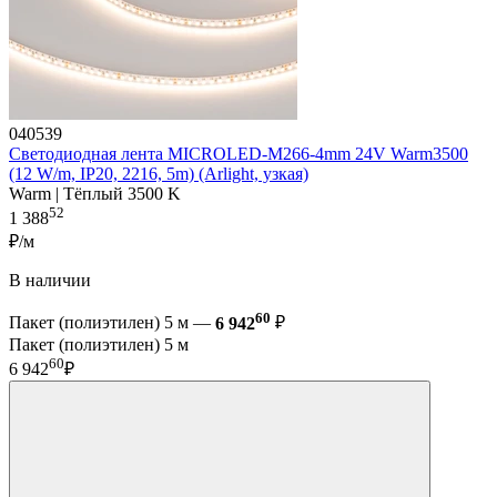
040539
Светодиодная лента MICROLED-M266-4mm 24V Warm3500
(12 W/m, IP20, 2216, 5m) (Arlight, узкая)
Warm | Тёплый 3500 K
52
1 388
₽/м
В наличии
60
Пакет (полиэтилен) 5 м —
6 942
₽
Пакет (полиэтилен) 5 м
60
6 942
₽