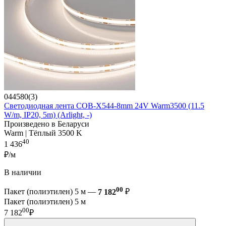
044580(3)
Светодиодная лента COB-X544-8mm 24V Warm3500 (11.5
W/m, IP20, 5m) (Arlight, -)
Произведено в Беларуси
Warm | Тёплый 3500 K
40
1 436
₽/м
В наличии
00
Пакет (полиэтилен) 5 м —
7 182
₽
Пакет (полиэтилен) 5 м
00
7 182
₽