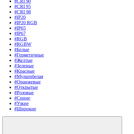
#CRI 90
#CRI 95
#CRI 98
#IP20
#IP20 RGB
#IP65
#IP67
#RGB
#RGBW
#Белые
#Герметичные
#Желтые
#Зеленые
#Красные
#Мультибелая
#Оранжевые
#Открытые
#Розовые
#Синие
#Узкие
#Широкие