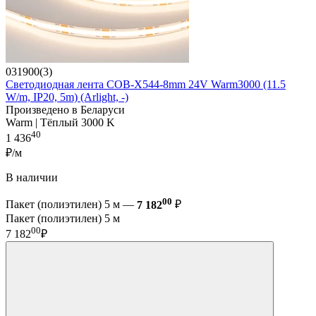
031900(3)
Светодиодная лента COB-X544-8mm 24V Warm3000 (11.5
W/m, IP20, 5m) (Arlight, -)
Произведено в Беларуси
Warm | Тёплый 3000 K
40
1 436
₽/м
В наличии
00
Пакет (полиэтилен) 5 м —
7 182
₽
Пакет (полиэтилен) 5 м
00
7 182
₽